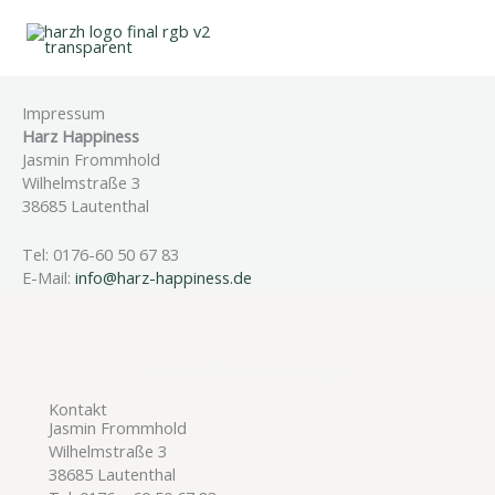
Zum
Inhalt
springen
Impressum
Harz Happiness
Jasmin Frommhold
Wilhelmstraße 3
38685 Lautenthal
Tel: 0176-60 50 67 83
E-Mail:
info@harz-happiness.de
Heute schon entschleunigt?
Kontakt
Jasmin Frommhold
Wilhelmstraße 3
38685 Lautenthal