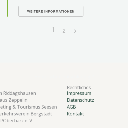
WEITERE INFORMATIONEN
1
2
Heute schon entschleunigt?
Rechtliches
m Riddagshausen
Impressum
aus Zeppelin
Datenschutz
eting & Tourismus Seesen
AGB
rkehrsverein Bergstadt
Kontakt
l/Oberharz e. V.