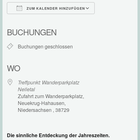
ZUM KALENDER HINZUFÜGEN
ICS herunterladen
Google Kalender
iCalendar
Office 365
Outlook Live
BUCHUNGEN
Buchungen geschlossen
WO
Treffpunkt: Wanderparkplatz
Neiletal
Zufahrt zum Wanderparkplatz,
Neuekrug-Hahausen,
Niedersachsen , 38729
Die sinnliche Entdeckung der Jahreszeiten.