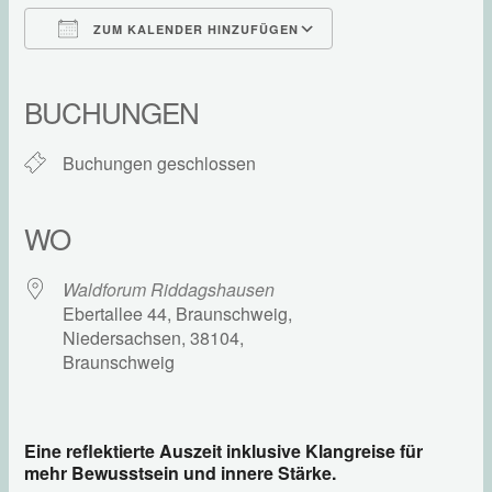
ZUM KALENDER HINZUFÜGEN
ICS herunterladen
Google Kalender
iCalendar
Office 365
Outlook Live
BUCHUNGEN
Buchungen geschlossen
WO
Waldforum Riddagshausen
Ebertallee 44, Braunschweig,
Niedersachsen, 38104,
Braunschweig
Eine reflektierte Auszeit inklusive Klangreise für
mehr Bewusstsein und innere Stärke.